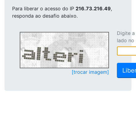
Para liberar o acesso
do IP
216.73.216.49
,
responda ao desafio abaixo.
Digite 
lado no
[trocar imagem]