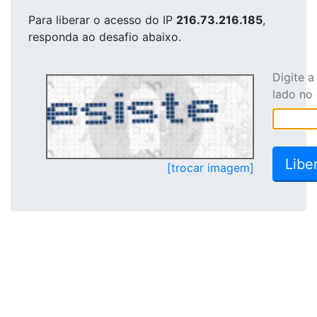
Para liberar o acesso
do IP
216.73.216.185
,
responda ao desafio abaixo.
Digite 
lado no
[trocar imagem]